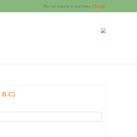
Вы не вошли в систему (
Вход
)
 В.С)