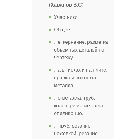
(Хаванов В.С)
Участники
Общее
...е, кернение, разметка
объемных деталей по
чертежу.
...а в тисках и на плите,
правка и рихтовка
металла,
...о металла, труб,
колец, резка металла,
опиливание.
... труб, резание
ножовкой, резание