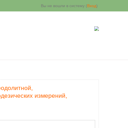
Вы не вошли в систему (
Вход
)
еодолитной,
одезических измерений,