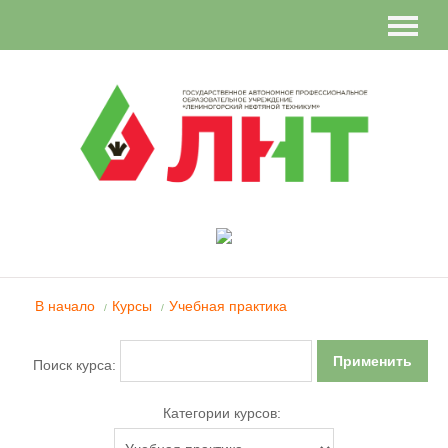
Вы не вошли в систему (
Вход
)
В начало
Курсы
Учебная практика
/
/
Поиск курса:
Категории курсов: